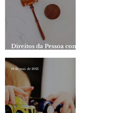
Direitos da Pessoa com
Paralisia Cerebral,
Síndrome de
Talidomida e Distrofia
18 de mai. de 2021
Muscular Progressiva