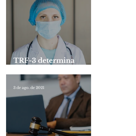
TRF-3 determina
prorrogação de
carência de Fies de
médica recém-formada
3 de ago. de 2021