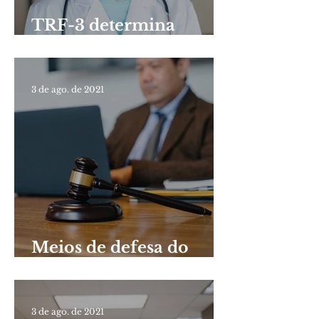
TRF-3 determina
prorrogação de
carência de Fies de
médica recém-formada
3 de ago. de 2021
Meios de defesa do
servidor público em
sindicâncias e PADs
3 de ago. de 2021