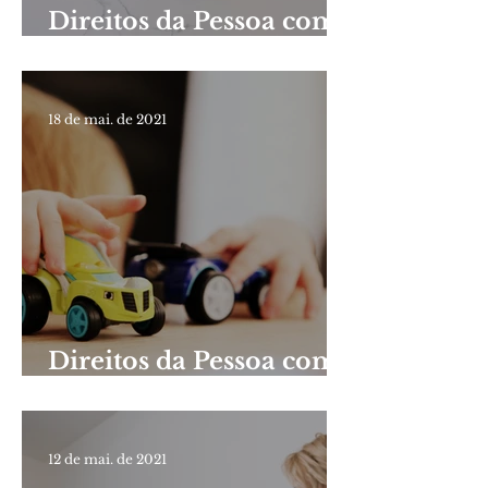
Direitos da Pessoa com
Paralisia Cerebral,
Síndrome de
Talidomida e Distrofia
18 de mai. de 2021
Muscular Progressiva
Direitos da Pessoa com
Deficiência Mental
12 de mai. de 2021