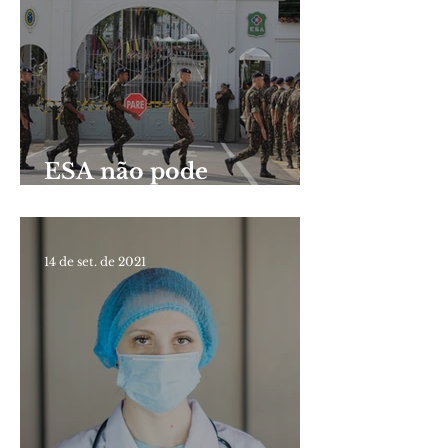
ESA não pode
desclassificar
candidatos casados ou
em união estável com
14 de set. de 2021
filhos