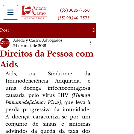
(55) 3025-7350
(55) 99246-7575
Post
Adede y Castro Advogados
24 de mai. de 2021
Direitos da Pessoa com
Aids
Aids, ou Síndrome da 
Imunodeficiência Adquirida, é 
uma doença infectocontagiosa 
causada pelo vírus HIV 
(Human 
Immunodeficiency Virus)
, que leva à 
perda progressiva da imunidade. 
A doença caracteriza-se por um 
conjunto de sinais e sintomas 
advindos da queda da taxa dos 