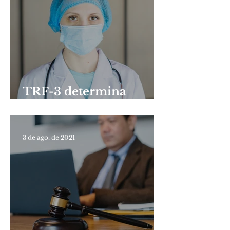
TRF-3 determina
prorrogação de
carência de Fies de
médica recém-formada
3 de ago. de 2021